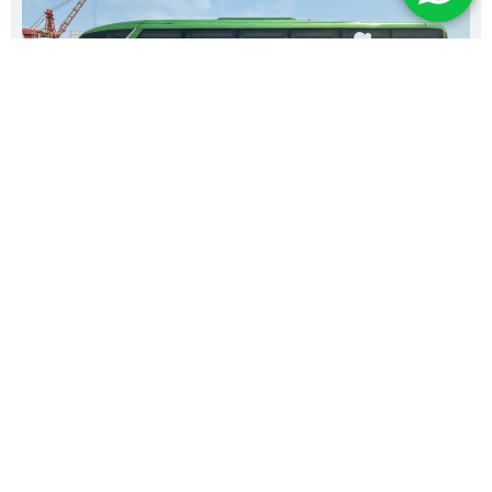
Volvo – B340R – Paradiso 1050
Ano de Fabricação:
2013/2013
Marca do Chassi:
Volvo
R$ 383.000
Mais detalhes